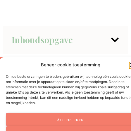
Inhoudsopgave
Beheer cookie toestemming
Mndoff | Sandra Luijendijk | Sandra@Mndoff.nl
Om de beste ervaringen te bieden, gebruiken wij technologieën zoals cookie
om informatie over je apparaat op te slaan en/of te raadplegen. Door in te
KvK: 69472610
stemmen met deze technologieën kunnen wij gegevens zoals surfgedrag of
unieke ID's op deze site verwerken. Als je geen toestemming geeft of uw
Informatie deelname
|
Disclamer
|
privacy verklaring
|
toestemming intrekt, kan dit een nadelige invloed hebben op bepaalde functi
cookiestatement
|
Algemene voorwaarden
en mogelijkheden.
© 2026 All Rights Reserved
Accepteren