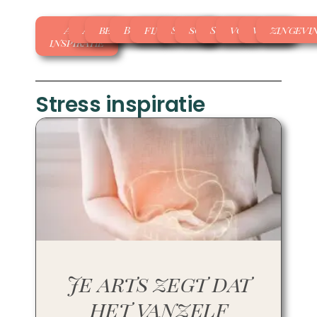
Alle
Apps
beweging
Boeken
financieël
Slaap
sociaal
Stress
voeding
werk
zingevi
inspiratie
Stress inspiratie
Je arts zegt dat
het vanzelf