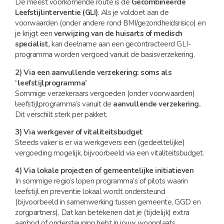
De meest voorkomende route is de
Gecombineerde
Leefstijlinterventie (GLI)
. Als je voldoet aan de
voorwaarden (onder andere rond BMI/gezondheidsrisico) en
je krijgt een
verwijzing van de huisarts of medisch
specialist,
kan deelname aan een gecontracteerd GLI-
programma worden vergoed vanuit de basisverzekering.
2) Via een aanvullende verzekering: soms als
‘leefstijlprogramma’
Sommige verzekeraars vergoeden (onder voorwaarden)
leefstijlprogramma’s vanuit de
aanvullende verzekering.
Dit verschilt sterk per pakket.
3) Via werkgever of vitaliteitsbudget
Steeds vaker is er via werkgevers een (gedeeltelijke)
vergoeding mogelijk, bijvoorbeeld via een vitaliteitsbudget.
4) Via lokale projecten of gemeentelijke initiatieven
In sommige regio’s lopen programma’s of pilots waarin
leefstijl en preventie lokaal wordt ondersteund
(bijvoorbeeld in samenwerking tussen gemeente, GGD en
zorgpartners). Dat kan betekenen dat je (tijdelijk) extra
aanbod of ondersteuning hebt in jouw woonplaats.