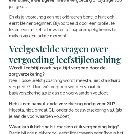
eventueel je
werkgever
welke vergoeding of bijdrage voor
jou geldt.
En als je vooral nog aan het oriënteren bent: je kunt ook
eerst kleiner beginnen. Bijvoorbeeld door een profiel te
lezen, een artikel te bewaren of laagdrempelig kennis te
maken via een online moment.
Veelgestelde vragen over
vergoeding leefstijlcoaching
Wordt leefstijlcoaching altijd vergoed door de
zorgverzekering?
Nee. Losse leefstijlcoaching wordt meestal niet standaard
vergoed. GLI kan wél vergoed worden vanuit de
basisverzekering als je aan de voorwaarden voldoet.
Heb ik een aanvullende verzekering nodig voor GLI?
Meestal niet, omdat GLI onder de basisverzekering valt (als
je aan de voorwaarden voldoet).
Waar kan ik het snelst checken of ik vergoeding krijg?
Begin bij drie plekken: de leefstijlcoach/aanbieder (hoe is het