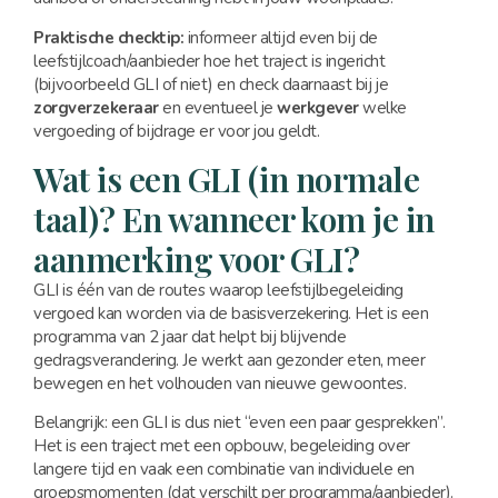
Praktische checktip:
informeer altijd even bij de
leefstijlcoach/aanbieder hoe het traject is ingericht
(bijvoorbeeld GLI of niet) en check daarnaast bij je
zorgverzekeraar
en eventueel je
werkgever
welke
vergoeding of bijdrage er voor jou geldt.
Wat is een GLI (in normale
taal)? En wanneer kom je in
aanmerking voor GLI?
GLI is één van de routes waarop leefstijlbegeleiding
vergoed kan worden via de basisverzekering. Het is een
programma van 2 jaar dat helpt bij blijvende
gedragsverandering. Je werkt aan gezonder eten, meer
bewegen en het volhouden van nieuwe gewoontes.
Belangrijk: een GLI is dus niet “even een paar gesprekken”.
Het is een traject met een opbouw, begeleiding over
langere tijd en vaak een combinatie van individuele en
groepsmomenten (dat verschilt per programma/aanbieder).