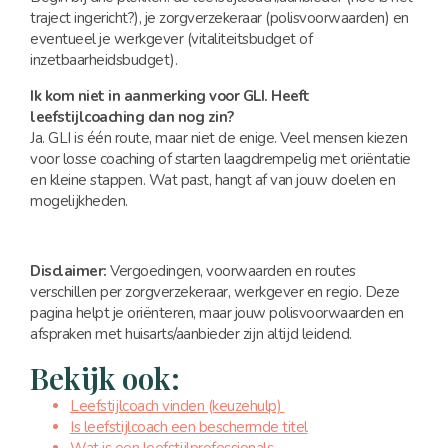
traject ingericht?), je zorgverzekeraar (polisvoorwaarden) en
eventueel je werkgever (vitaliteitsbudget of
inzetbaarheidsbudget).
Ik kom niet in aanmerking voor GLI. Heeft
leefstijlcoaching dan nog zin?
Ja. GLI is één route, maar niet de enige. Veel mensen kiezen
voor losse coaching of starten laagdrempelig met oriëntatie
en kleine stappen. Wat past, hangt af van jouw doelen en
mogelijkheden.
Disclaimer:
Vergoedingen, voorwaarden en routes
verschillen per zorgverzekeraar, werkgever en regio. Deze
pagina helpt je oriënteren, maar jouw polisvoorwaarden en
afspraken met huisarts/aanbieder zijn altijd leidend.
Bekijk ook:
Leefstijlcoach vinden (keuzehulp)
Is leefstijlcoach een beschermde titel
Wat is een leefstijlprofessionals