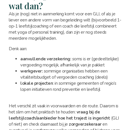
wat dan?
Als je (nog) niet in aanmerking komt voor een GLI, of als je
liever een andere vorm van begeleiding wilt (bijvoorbeeld 1-
op-1 leefstijlcoaching of een coach die leefstijl combineert
met yoga of personal training), dan zijn er nog steeds
meerdere mogelijkheden.
Denk aan:
aanvullende verzekering:
soms is er (gedeeltelijke)
vergoeding mogelijk, afhankelijk van je pakket
werkgever:
sommige organisaties hebben een
vitaliteitsbudget of vergoeden coaching (deels)
lokale projecten
: in sommige gemeenten of regio’s
lopen initiatieven rond preventie en leefstijl
Het verschil zit vaak in voorwaarden en de route. Daarom is
het slim om het praktisch te houden:
vraag bij de
leefstijlcoach/aanbieder hoe het traject is ingericht
(GLI
of niet) en check daarnaast bij je
zorgverzekeraar
en